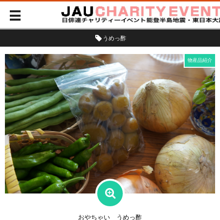
うめっ酢
物産品紹介
おやちゃい うめっ酢