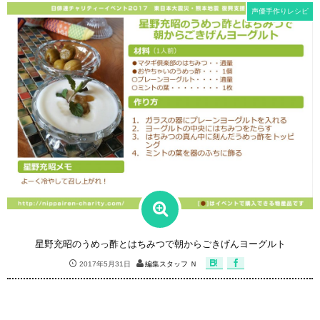
声優手作りレシピ
星野充昭のうめっ酢とはちみつで朝からごきげんヨーグルト
2017年5月31日
編集スタッフ Ｎ