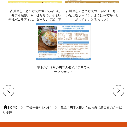
古川登志夫と平野文のガチで砕いた
古川登志夫と平野文の「ふのり」ちょ
「モアイ煎餅」＆「はちみつ」ちょい
い足し塩ラーメン。よくばって梅干し
がけバニラアイス。ダーリンてば「ア
足してもいけるっちゃ！
イ...
藤本たかひろの切干大根でポテサラベ
ーグルサンド
HOME
声優手作りレシピ
簡単！切干大根とうめっ酢で島田敏のさっぱ
り小鉢