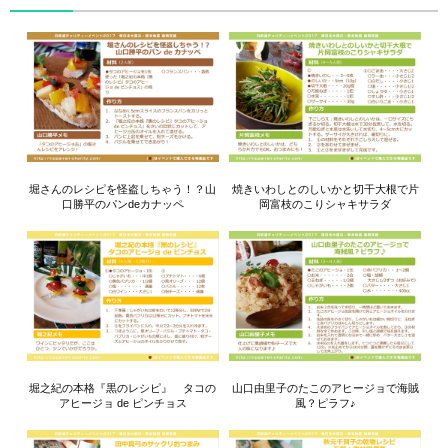
堀さんのレシピを怪盗しちゃう！？山
焼きいわしとのしいかと切干大根で片
口勝平のパンdeカナッペ
岡富枝のこりシャキサラダ
堀之紀の本格『黒のレシピ』 タコの
山口由里子のたこのアヒージョで海賊
アヒージョ de ピンチョス
風？ピラフ♪