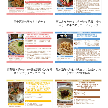
田中英樹の和っ！！チヂミ
高山みなみのミスター味っ子流 海の
幸と山の幸のマリアージュサラダ
雨蘭咲木子のタコの醤油麹煮であら簡
池水通洋の味付け帆立ひもと焼きいわ
単！サクサクニンニクピザ
しでガッツリ漁師飯