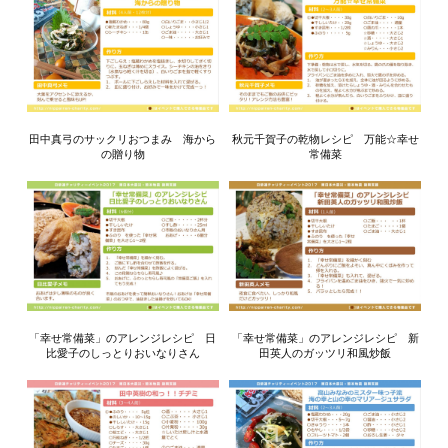
田中真弓のサックリおつまみ 海から
秋元千賀子の乾物レシピ 万能☆幸せ
の贈り物
常備菜
「幸せ常備菜」のアレンジレシピ 日
「幸せ常備菜」のアレンジレシピ 新
比愛子のしっとりおいなりさん
田英人のガッツリ和風炒飯