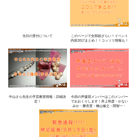
当日の受付について
このページで全部総ざらい！イベント
内容2017まとめ！！コッソリ情報も！
中山さら先生の手芸教室情報：詳細決
今回の声援団メンバーはこのメンバー
定！
でおおくりします！井上和彦・かない
みか・勝杏里・檜山修之・関智一・
山...