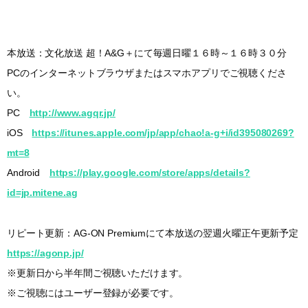
本放送：文化放送 超！A&G＋にて毎週日曜１６時～１６時３０分
PCのインターネットブラウザまたはスマホアプリでご視聴くださ
い。
PC
http://www.agqr.jp/
iOS
https://itunes.apple.com/jp/app/chao!a-g+i/id395080269?
mt=8
Android
https://play.google.com/store/apps/details?
id=jp.mitene.ag
リピート更新：AG-ON Premiumにて本放送の翌週火曜正午更新予定
https://agonp.jp/
※更新日から半年間ご視聴いただけます。
※ご視聴にはユーザー登録が必要です。