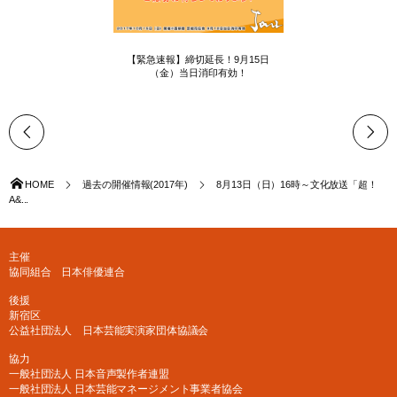
【緊急速報】締切延長！9月15日
（金）当日消印有効！
HOME
過去の開催情報(2017年)
8月13日（日）16時～文化放送「超！
A&...
主催
協同組合 日本俳優連合
後援
新宿区
公益社団法人 日本芸能実演家団体協議会
協力
一般社団法人 日本音声製作者連盟
一般社団法人 日本芸能マネージメント事業者協会