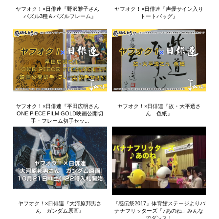
ヤフオク！×日俳連『野沢雅子さん
ヤフオク！×日俳連『声優サイン入り
パズル3種＆パズルフレーム』
トートバッグ』
ヤフオク！×日俳連『平田広明さん
ヤフオク！×日俳連『故・大平透さ
ONE PIECE FILM GOLD映画公開切
ん 色紙』
手・フレーム切手セッ...
ヤフオク！×日俳連『大河原邦男さ
『感伝祭2017』体育館ステージよりバ
ん ガンダム原画』
ナナフリッターズ「♪あのね」みんな
でダンス！