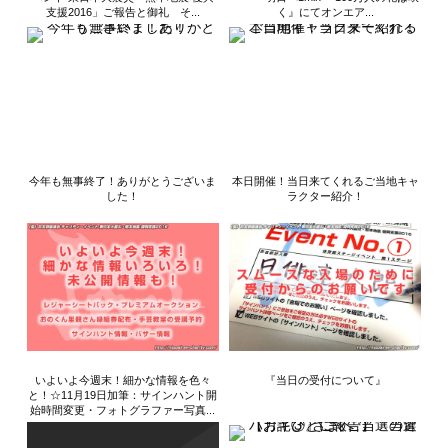
支援2016」ご報告と御礼 そ...
く』にてオンエア...
今年も無事終了！ありがとうございま
本日開催！当日来てくれるご当地キャ
した！
ラクター紹介！
いよいよ今週末！細かな情報を色々
『当日の受付について』
と！☆11月19日加筆：サインハント開
始時間変更・フォトグラファー写真...