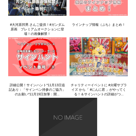
#大河原邦男 さんご提供！#ガンダム
ラインナップ情報（ぷち）まとめ！
原画 プレミアムオークションに登
場！の画像解禁！
詳細公開！サインハント*11月13日追
チャリティーイベントに #火曜サプラ
記あり：「サインペン持参のご協力」
イズ から「 #にんに君 」がやってく
のお願い*11月19日加筆：開...
る！＆サインハントの詳細がつ...