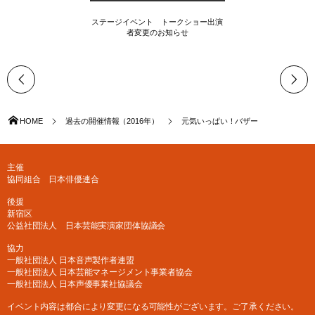
ステージイベント トークショー出演
者変更のお知らせ
HOME
過去の開催情報（2016年）
元気いっぱい！バザー
主催
協同組合 日本俳優連合
後援
新宿区
公益社団法人 日本芸能実演家団体協議会
協力
一般社団法人 日本音声製作者連盟
一般社団法人 日本芸能マネージメント事業者協会
一般社団法人 日本声優事業社協議会
イベント内容は都合により変更になる可能性がございます。ご了承ください。