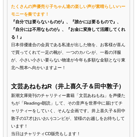
たくさんの声優売り子ちゃん達の楽しい声が素晴らしいハー
モニーを奏でます！
『自分では要らないものが』、『誰かには要るもので』、
『自分には不用なものが』、『お金に変身して活躍してくれ
る！』
日本俳優連合の会員である私達が出した物を、お客様が喜ん
で買ってくれて一足の靴が、一つのカバンが、一着の洋服
が、小さい小さい要らない物達が今年も多額な金額となり東
北へ熊本へ向かいますよー！
文芸あねもねR（井上喜久子＆田中敦子）
新潮文庫発刊のチャリティー書籍「文芸あねもね」を声優た
ちが「Reading=朗読」して、その音声を世界中に届けてチ
ャリティーをしていく、そんな企画です。井上喜久子＆田中
敦子の17才(おいおい)コンビが、皆様のお越しをお待ちして
います！
当日はチャリティCD販売もします！