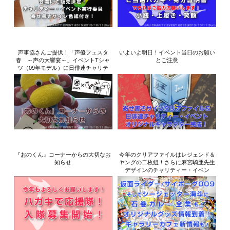
声事協さんご提供！「声優フェスタ
いよいよ明日！イベント当日のお願い
春 ～声の大響宴～」イベントTシャ
とご注意
ツ（09年モデル）に日俳連チャリテ
ィ...
『おのくん』コーナーからの大切なお
今年のクリアファイルはレジェンド＆
知らせ
ヤングの二枚組！さらに麻宮騎亜先生
デザインのチャリティー・イベン
ト ...