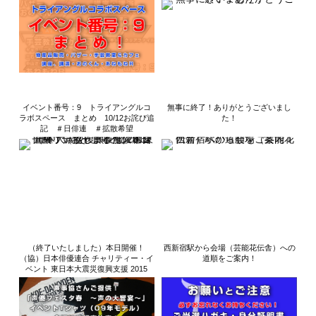
イベント番号：9 トライアングルコ
無事に終了！ありがとうございまし
ラボスペース まとめ 10/12お詫び追
た！
記 ＃日俳連 ＃拡散希望
（終了いたしました）本日開催！
西新宿駅から会場（芸能花伝舎）への
（協）日本俳優連合 チャリティー・イ
道順をご案内！
ベント 東日本大震災復興支援 2015