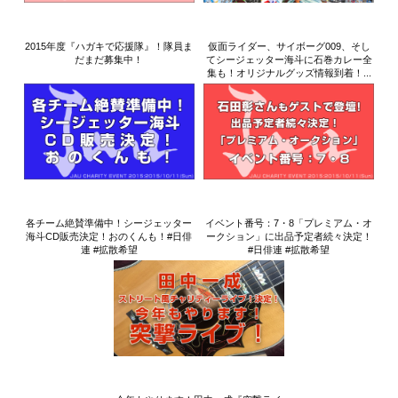
2015年度『ハガキで応援隊』！隊員ま
仮面ライダー、サイボーグ009、そし
だまだ募集中！
てシージェッター海斗に石巻カレー全
集も！オリジナルグッズ情報到着！...
各チーム絶賛準備中！シージェッター
イベント番号：7・8「プレミアム・オ
海斗CD販売決定！おのくんも！#日俳
ークション」に出品予定者続々決定！
連 #拡散希望
#日俳連 #拡散希望