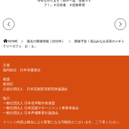
今年もやります！田中一成『突撃ライ
ブ！』＃日俳連 ＃拡散希望
HOME
過去の開催情報（2015年）
開催予告！高山みなみ店長の≪ギャ
ラリーカフェ お・も...
主催
協同組合 日本俳優連合
後援
新宿区
公益社団法人 日本芸能実演家団体協議会
協力
一般社団法人 日本音声製作者連盟
一般社団法人 日本芸能マネージメント事業者協会
一般社団法人 日本声優事業社協議会
イベント内容は都合により変更になる可能性がございます。ご了承ください。