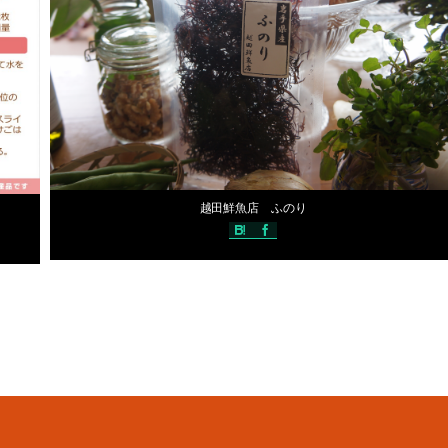
2017年5月31日
越田鮮魚店 ふのり