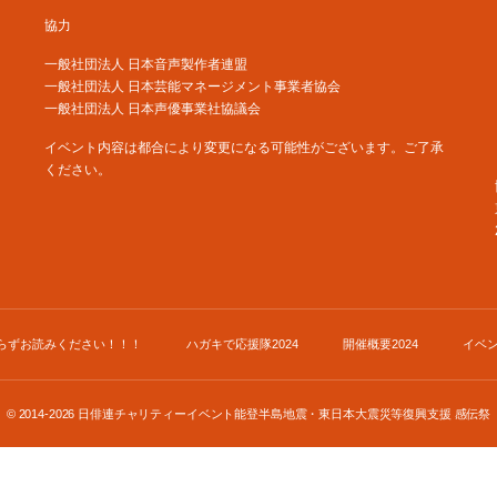
協力
一般社団法人 日本音声製作者連盟
一般社団法人 日本芸能マネージメント事業者協会
一般社団法人 日本声優事業社協議会
イベント内容は都合により変更になる可能性がございます。ご了承
ください。
らずお読みください！！！
ハガキで応援隊2024
開催概要2024
イベン
© 2014-2026
日俳連チャリティーイベント能登半島地震・東日本大震災等復興支援 感伝祭