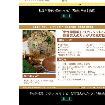
2017年5月31日
秋元千賀子の乾物レシピ 万能☆幸せ常備菜
声優手作りレシピ
編集スタ
2017年5月31日
「幸せ常備菜」のアレンジレシピ 新田英人のガッツリ和風炒