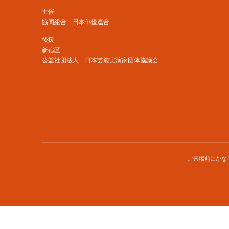
主催
協同組合 日本俳優連合
後援
新宿区
公益社団法人 日本芸能実演家団体協議会
ご来場前にかな