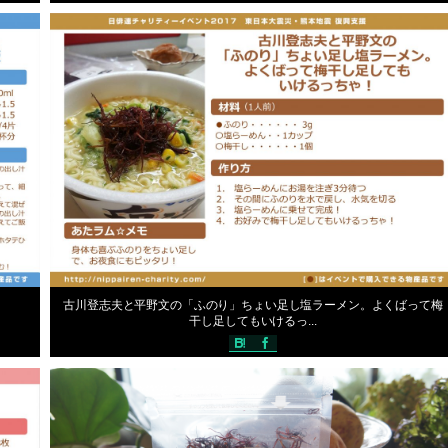
ッフ Ｎ
声優手作りレシピ
編集スタッフ Ｎ
2017年5月31日
古川登志夫と平野文の「ふのり」ちょい足し塩ラーメン。よくばって梅
干し足してもいけるっ...
ッフ Ｎ
物産品紹介
編集スタッフ Ｎ