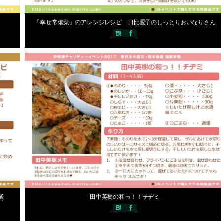
2017年5月31日
「幸せ常備菜」のアレンジレシピ 日比愛子のしっとりおいなりさん
ッフ Ｎ
声優手作りレシピ
編集スタッフ Ｎ
2017年5月31日
飯
田中英樹の和っ！！チヂミ