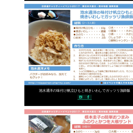
声優手作りレシピ
編集スタ
2017年5月31日
池水通洋の味付け帆立ひもと焼きいわしでガッツリ漁師飯
声優手作りレシピ
編集スタ