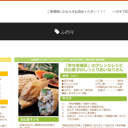
ご来場前にかならずお読みください！！！
ハガキで応
ふのり
ッフ Ｎ
声優手作りレシピ
編集スタッフ Ｎ