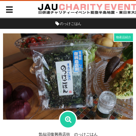
のっけごはん
物産品紹介
気仙沼復興商店街 のっけごはん