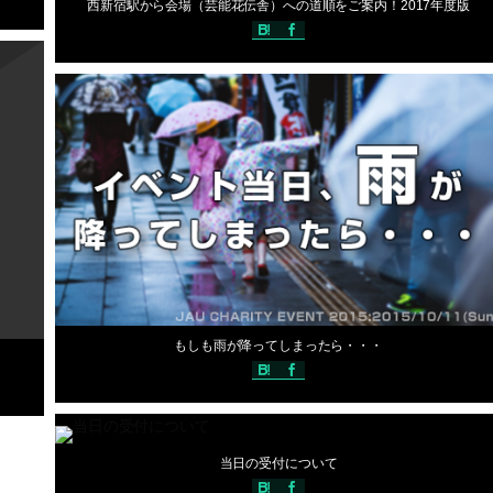
西新宿駅から会場（芸能花伝舎）への道順をご案内！2017年度版
ッフ Ｎ
過去の開催情報(2017年)
編集スタッフ Ｎ
2017年10月11日
もしも雨が降ってしまったら・・・
2017年10月11日
過去の開催情報(2017年)
編集スタッフ Ｎ
当日の受付について