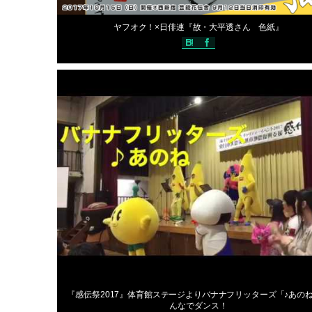
2017年10月29日
ヤフオク！×日俳連『故・大平透さん 色紙』
過去の開催情報(2017年)
編集スタ
2017年10月18日
『感伝祭2017』体育館ステージよりバナナフリッターズ「♪あの
んなでダンス！