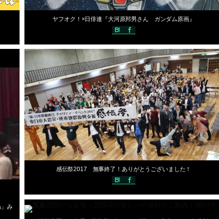
2017年10月20日
ヤフオク！×日俳連『大河原邦男さん ガンダム原画』
ッフ Ｎ
過去の開催情報(2017年)
編集スタッフ Ｎ
2017年10月15日
感伝祭2017 無事終了！ありがとうございました！
2017年10月14日
ね」み
過去の開催情報(2017年)
編集スタッフ Ｎ